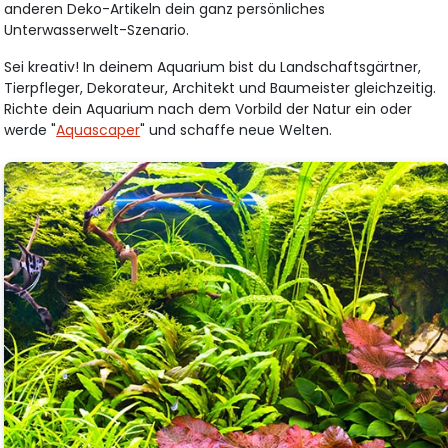
anderen Deko-Artikeln dein ganz persönliches
Unterwasserwelt-Szenario.
Sei kreativ! In deinem Aquarium bist du Landschaftsgärtner,
Tierpfleger, Dekorateur, Architekt und Baumeister gleichzeitig.
Richte dein Aquarium nach dem Vorbild der Natur ein oder
werde "
Aquascaper
" und schaffe neue Welten.